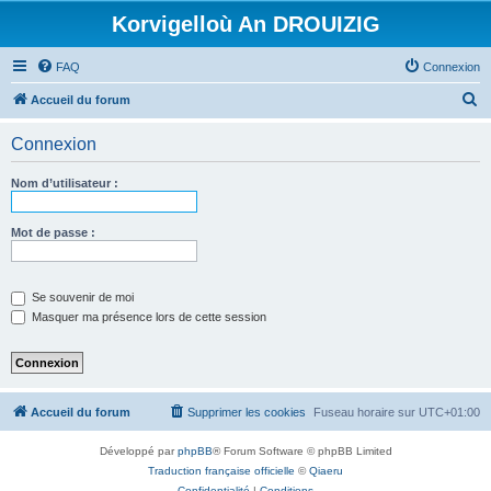
Korvigelloù An DROUIZIG
FAQ
Connexion
R
Accueil du forum
e
Connexion
c
h
Nom d’utilisateur :
e
r
Mot de passe :
c
h
Se souvenir de moi
e
Masquer ma présence lors de cette session
r
Accueil du forum
Supprimer les cookies
Fuseau horaire sur
UTC+01:00
Développé par
phpBB
® Forum Software © phpBB Limited
Traduction française officielle
©
Qiaeru
Confidentialité
|
Conditions