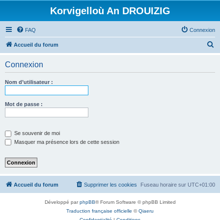
Korvigelloù An DROUIZIG
FAQ
Connexion
R
Accueil du forum
e
Connexion
c
h
Nom d’utilisateur :
e
r
Mot de passe :
c
h
Se souvenir de moi
e
Masquer ma présence lors de cette session
r
Accueil du forum
Supprimer les cookies
Fuseau horaire sur
UTC+01:00
Développé par
phpBB
® Forum Software © phpBB Limited
Traduction française officielle
©
Qiaeru
Confidentialité
|
Conditions