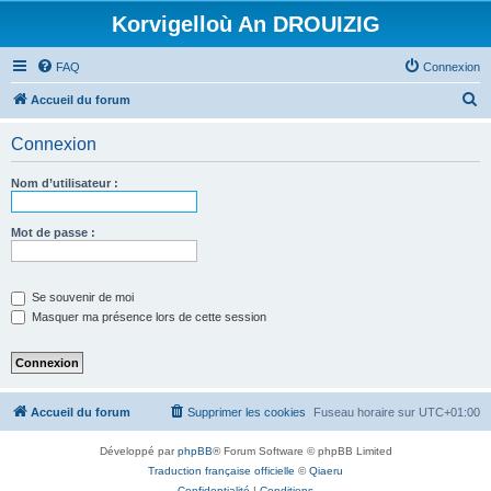
Korvigelloù An DROUIZIG
FAQ
Connexion
R
Accueil du forum
e
Connexion
c
h
Nom d’utilisateur :
e
r
Mot de passe :
c
h
Se souvenir de moi
e
Masquer ma présence lors de cette session
r
Accueil du forum
Supprimer les cookies
Fuseau horaire sur
UTC+01:00
Développé par
phpBB
® Forum Software © phpBB Limited
Traduction française officielle
©
Qiaeru
Confidentialité
|
Conditions