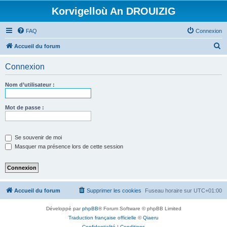
Korvigelloù An DROUIZIG
FAQ
Connexion
R
Accueil du forum
e
Connexion
c
h
Nom d’utilisateur :
e
r
Mot de passe :
c
h
Se souvenir de moi
e
Masquer ma présence lors de cette session
r
Accueil du forum
Supprimer les cookies
Fuseau horaire sur
UTC+01:00
Développé par
phpBB
® Forum Software © phpBB Limited
Traduction française officielle
©
Qiaeru
Confidentialité
|
Conditions