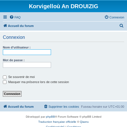
Korvigelloù An DROUIZIG
FAQ
Connexion
R
Accueil du forum
e
Connexion
c
h
Nom d’utilisateur :
e
r
Mot de passe :
c
h
Se souvenir de moi
e
Masquer ma présence lors de cette session
r
Accueil du forum
Supprimer les cookies
Fuseau horaire sur
UTC+01:00
Développé par
phpBB
® Forum Software © phpBB Limited
Traduction française officielle
©
Qiaeru
Confidentialité
|
Conditions