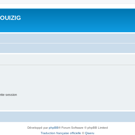
ROUIZIG
tte session
Développé par
phpBB
® Forum Software © phpBB Limited
Traduction française officielle
©
Qiaeru