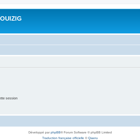
ROUIZIG
tte session
Développé par
phpBB
® Forum Software © phpBB Limited
Traduction française officielle
©
Qiaeru