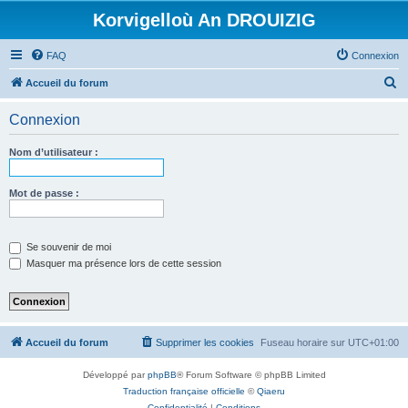
Korvigelloù An DROUIZIG
FAQ
Connexion
R
Accueil du forum
e
Connexion
c
h
Nom d’utilisateur :
e
r
Mot de passe :
c
h
Se souvenir de moi
e
Masquer ma présence lors de cette session
r
Accueil du forum
Supprimer les cookies
Fuseau horaire sur
UTC+01:00
Développé par
phpBB
® Forum Software © phpBB Limited
Traduction française officielle
©
Qiaeru
Confidentialité
|
Conditions