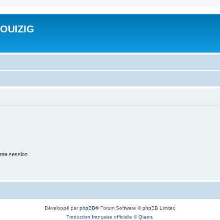
ROUIZIG
tte session
Développé par
phpBB
® Forum Software © phpBB Limited
Traduction française officielle
©
Qiaeru