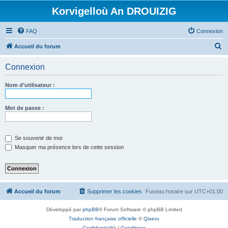
Korvigelloù An DROUIZIG
FAQ
Connexion
R
Accueil du forum
e
Connexion
c
h
Nom d’utilisateur :
e
r
Mot de passe :
c
h
Se souvenir de moi
e
Masquer ma présence lors de cette session
r
Accueil du forum
Supprimer les cookies
Fuseau horaire sur
UTC+01:00
Développé par
phpBB
® Forum Software © phpBB Limited
Traduction française officielle
©
Qiaeru
Confidentialité
|
Conditions