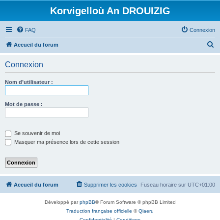
Korvigelloù An DROUIZIG
FAQ
Connexion
R
Accueil du forum
e
Connexion
c
h
Nom d’utilisateur :
e
r
Mot de passe :
c
h
Se souvenir de moi
e
Masquer ma présence lors de cette session
r
Accueil du forum
Supprimer les cookies
Fuseau horaire sur
UTC+01:00
Développé par
phpBB
® Forum Software © phpBB Limited
Traduction française officielle
©
Qiaeru
Confidentialité
|
Conditions