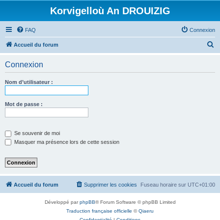
Korvigelloù An DROUIZIG
FAQ
Connexion
R
Accueil du forum
e
Connexion
c
h
Nom d’utilisateur :
e
r
Mot de passe :
c
h
Se souvenir de moi
e
Masquer ma présence lors de cette session
r
Accueil du forum
Supprimer les cookies
Fuseau horaire sur
UTC+01:00
Développé par
phpBB
® Forum Software © phpBB Limited
Traduction française officielle
©
Qiaeru
Confidentialité
|
Conditions