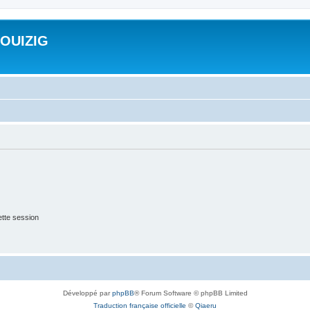
ROUIZIG
tte session
Développé par
phpBB
® Forum Software © phpBB Limited
Traduction française officielle
©
Qiaeru