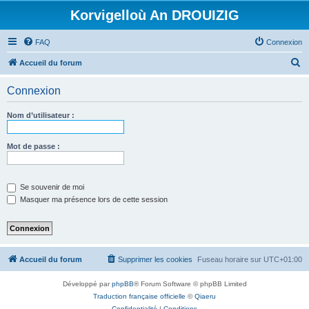
Korvigelloù An DROUIZIG
FAQ
Connexion
R
Accueil du forum
e
Connexion
c
h
Nom d’utilisateur :
e
r
Mot de passe :
c
h
Se souvenir de moi
e
Masquer ma présence lors de cette session
r
Accueil du forum
Supprimer les cookies
Fuseau horaire sur
UTC+01:00
Développé par
phpBB
® Forum Software © phpBB Limited
Traduction française officielle
©
Qiaeru
Confidentialité
|
Conditions