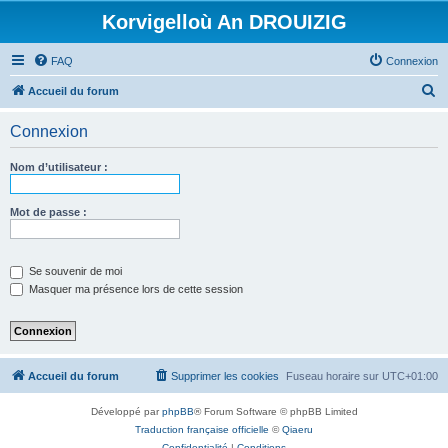
Korvigelloù An DROUIZIG
FAQ
Connexion
R
Accueil du forum
e
Connexion
c
h
Nom d’utilisateur :
e
r
Mot de passe :
c
h
Se souvenir de moi
e
Masquer ma présence lors de cette session
r
Accueil du forum
Supprimer les cookies
Fuseau horaire sur
UTC+01:00
Développé par
phpBB
® Forum Software © phpBB Limited
Traduction française officielle
©
Qiaeru
Confidentialité
|
Conditions