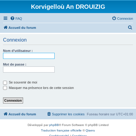
Korvigelloù An DROUIZIG
FAQ
Connexion
R
Accueil du forum
e
Connexion
c
h
Nom d’utilisateur :
e
r
Mot de passe :
c
h
Se souvenir de moi
e
Masquer ma présence lors de cette session
r
Accueil du forum
Supprimer les cookies
Fuseau horaire sur
UTC+01:00
Développé par
phpBB
® Forum Software © phpBB Limited
Traduction française officielle
©
Qiaeru
Confidentialité
|
Conditions