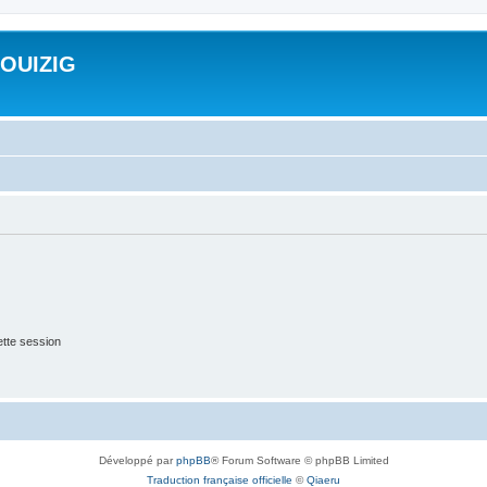
ROUIZIG
tte session
Développé par
phpBB
® Forum Software © phpBB Limited
Traduction française officielle
©
Qiaeru