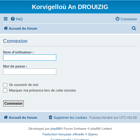
Korvigelloù An DROUIZIG
FAQ
Connexion
R
Accueil du forum
e
Connexion
c
h
Nom d’utilisateur :
e
r
Mot de passe :
c
h
Se souvenir de moi
e
Masquer ma présence lors de cette session
r
Accueil du forum
Supprimer les cookies
Fuseau horaire sur
UTC+01:00
Développé par
phpBB
® Forum Software © phpBB Limited
Traduction française officielle
©
Qiaeru
Confidentialité
|
Conditions