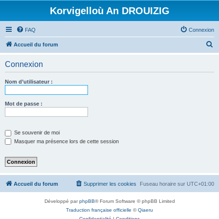
Korvigelloù An DROUIZIG
FAQ
Connexion
R
Accueil du forum
e
Connexion
c
h
Nom d’utilisateur :
e
r
Mot de passe :
c
h
Se souvenir de moi
e
Masquer ma présence lors de cette session
r
Accueil du forum
Supprimer les cookies
Fuseau horaire sur
UTC+01:00
Développé par
phpBB
® Forum Software © phpBB Limited
Traduction française officielle
©
Qiaeru
Confidentialité
|
Conditions