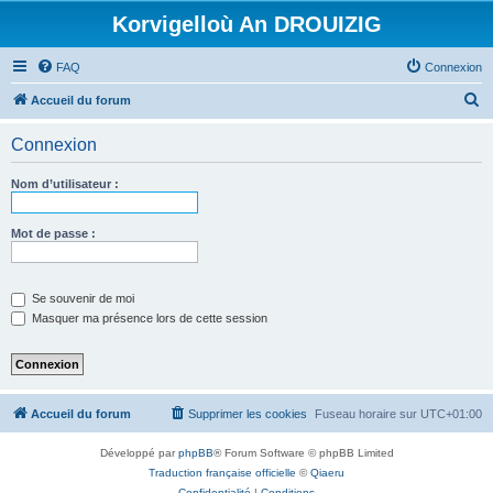
Korvigelloù An DROUIZIG
FAQ
Connexion
R
Accueil du forum
e
Connexion
c
h
Nom d’utilisateur :
e
r
Mot de passe :
c
h
Se souvenir de moi
e
Masquer ma présence lors de cette session
r
Accueil du forum
Supprimer les cookies
Fuseau horaire sur
UTC+01:00
Développé par
phpBB
® Forum Software © phpBB Limited
Traduction française officielle
©
Qiaeru
Confidentialité
|
Conditions