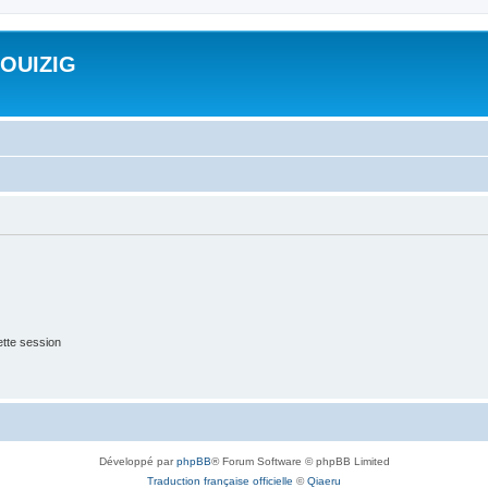
ROUIZIG
tte session
Développé par
phpBB
® Forum Software © phpBB Limited
Traduction française officielle
©
Qiaeru