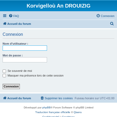
Korvigelloù An DROUIZIG
FAQ
Connexion
R
Accueil du forum
e
Connexion
c
h
Nom d’utilisateur :
e
r
Mot de passe :
c
h
Se souvenir de moi
e
Masquer ma présence lors de cette session
r
Accueil du forum
Supprimer les cookies
Fuseau horaire sur
UTC+01:00
Développé par
phpBB
® Forum Software © phpBB Limited
Traduction française officielle
©
Qiaeru
Confidentialité
|
Conditions