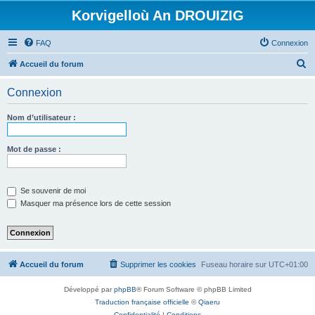
Korvigelloù An DROUIZIG
FAQ
Connexion
R
Accueil du forum
e
Connexion
c
h
Nom d’utilisateur :
e
r
Mot de passe :
c
h
Se souvenir de moi
e
Masquer ma présence lors de cette session
r
Accueil du forum
Supprimer les cookies
Fuseau horaire sur
UTC+01:00
Développé par
phpBB
® Forum Software © phpBB Limited
Traduction française officielle
©
Qiaeru
Confidentialité
|
Conditions