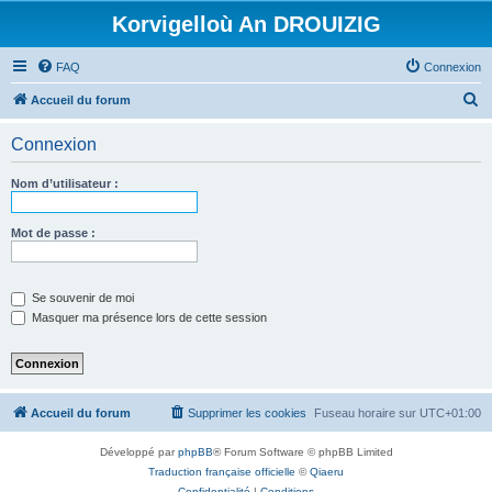
Korvigelloù An DROUIZIG
FAQ
Connexion
R
Accueil du forum
e
Connexion
c
h
Nom d’utilisateur :
e
r
Mot de passe :
c
h
Se souvenir de moi
e
Masquer ma présence lors de cette session
r
Accueil du forum
Supprimer les cookies
Fuseau horaire sur
UTC+01:00
Développé par
phpBB
® Forum Software © phpBB Limited
Traduction française officielle
©
Qiaeru
Confidentialité
|
Conditions