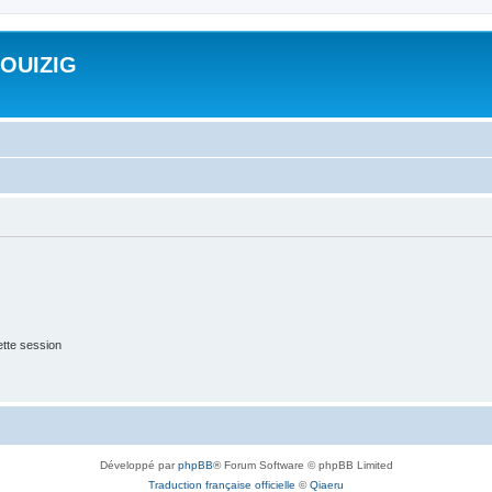
ROUIZIG
tte session
Développé par
phpBB
® Forum Software © phpBB Limited
Traduction française officielle
©
Qiaeru