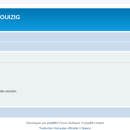
ROUIZIG
tte session
Développé par
phpBB
® Forum Software © phpBB Limited
Traduction française officielle
©
Qiaeru