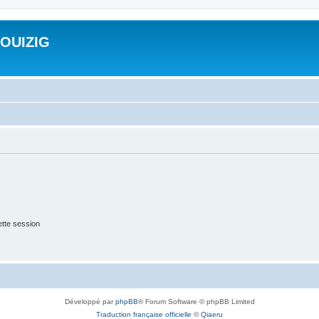
ROUIZIG
tte session
Développé par
phpBB
® Forum Software © phpBB Limited
Traduction française officielle
©
Qiaeru