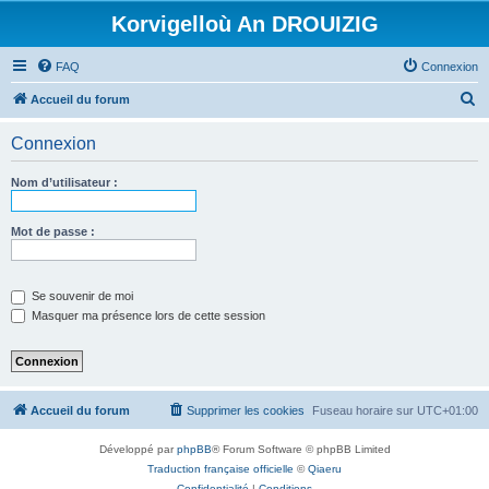
Korvigelloù An DROUIZIG
FAQ
Connexion
R
Accueil du forum
e
Connexion
c
h
Nom d’utilisateur :
e
r
Mot de passe :
c
h
Se souvenir de moi
e
Masquer ma présence lors de cette session
r
Accueil du forum
Supprimer les cookies
Fuseau horaire sur
UTC+01:00
Développé par
phpBB
® Forum Software © phpBB Limited
Traduction française officielle
©
Qiaeru
Confidentialité
|
Conditions