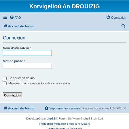
Korvigelloù An DROUIZIG
FAQ
Connexion
R
Accueil du forum
e
Connexion
c
h
Nom d’utilisateur :
e
r
Mot de passe :
c
h
Se souvenir de moi
e
Masquer ma présence lors de cette session
r
Accueil du forum
Supprimer les cookies
Fuseau horaire sur
UTC+01:00
Développé par
phpBB
® Forum Software © phpBB Limited
Traduction française officielle
©
Qiaeru
Confidentialité
|
Conditions