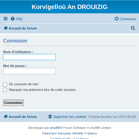
Korvigelloù An DROUIZIG
FAQ
Connexion
R
Accueil du forum
e
Connexion
c
h
Nom d’utilisateur :
e
r
Mot de passe :
c
h
Se souvenir de moi
e
Masquer ma présence lors de cette session
r
Accueil du forum
Supprimer les cookies
Fuseau horaire sur
UTC+01:00
Développé par
phpBB
® Forum Software © phpBB Limited
Traduction française officielle
©
Qiaeru
Confidentialité
|
Conditions