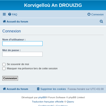
Korvigelloù An DROUIZIG
FAQ
Connexion
R
Accueil du forum
e
Connexion
c
h
Nom d’utilisateur :
e
r
Mot de passe :
c
h
Se souvenir de moi
e
Masquer ma présence lors de cette session
r
Accueil du forum
Supprimer les cookies
Fuseau horaire sur
UTC+01:00
Développé par
phpBB
® Forum Software © phpBB Limited
Traduction française officielle
©
Qiaeru
Confidentialité
|
Conditions