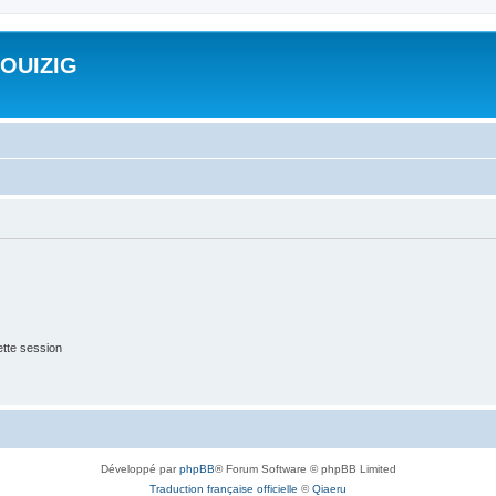
ROUIZIG
tte session
Développé par
phpBB
® Forum Software © phpBB Limited
Traduction française officielle
©
Qiaeru