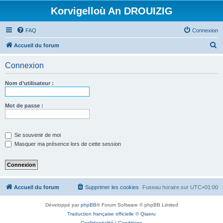
Korvigelloù An DROUIZIG
FAQ
Connexion
R
Accueil du forum
e
Connexion
c
h
Nom d’utilisateur :
e
r
Mot de passe :
c
h
Se souvenir de moi
e
Masquer ma présence lors de cette session
r
Accueil du forum
Supprimer les cookies
Fuseau horaire sur
UTC+01:00
Développé par
phpBB
® Forum Software © phpBB Limited
Traduction française officielle
©
Qiaeru
Confidentialité
|
Conditions