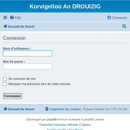
Korvigelloù An DROUIZIG
FAQ
Connexion
R
Accueil du forum
e
Connexion
c
h
Nom d’utilisateur :
e
r
Mot de passe :
c
h
Se souvenir de moi
e
Masquer ma présence lors de cette session
r
Accueil du forum
Supprimer les cookies
Fuseau horaire sur
UTC+01:00
Développé par
phpBB
® Forum Software © phpBB Limited
Traduction française officielle
©
Qiaeru
Confidentialité
|
Conditions