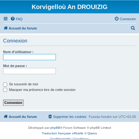
Korvigelloù An DROUIZIG
FAQ
Connexion
R
Accueil du forum
e
Connexion
c
h
Nom d’utilisateur :
e
r
Mot de passe :
c
h
Se souvenir de moi
e
Masquer ma présence lors de cette session
r
Accueil du forum
Supprimer les cookies
Fuseau horaire sur
UTC+01:00
Développé par
phpBB
® Forum Software © phpBB Limited
Traduction française officielle
©
Qiaeru
Confidentialité
|
Conditions