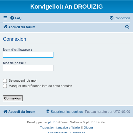
Korvigelloù An DROUIZIG
FAQ
Connexion
R
Accueil du forum
e
Connexion
c
h
Nom d’utilisateur :
e
r
Mot de passe :
c
h
Se souvenir de moi
e
Masquer ma présence lors de cette session
r
Accueil du forum
Supprimer les cookies
Fuseau horaire sur
UTC+01:00
Développé par
phpBB
® Forum Software © phpBB Limited
Traduction française officielle
©
Qiaeru
Confidentialité
|
Conditions