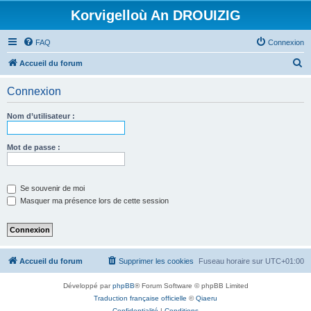
Korvigelloù An DROUIZIG
FAQ
Connexion
R
Accueil du forum
e
Connexion
c
h
Nom d’utilisateur :
e
r
Mot de passe :
c
h
Se souvenir de moi
e
Masquer ma présence lors de cette session
r
Accueil du forum
Supprimer les cookies
Fuseau horaire sur
UTC+01:00
Développé par
phpBB
® Forum Software © phpBB Limited
Traduction française officielle
©
Qiaeru
Confidentialité
|
Conditions