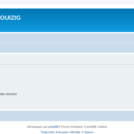
ROUIZIG
tte session
Développé par
phpBB
® Forum Software © phpBB Limited
Traduction française officielle
©
Qiaeru