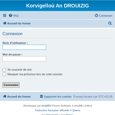
Korvigelloù An DROUIZIG
FAQ
Connexion
R
Accueil du forum
e
Connexion
c
h
Nom d’utilisateur :
e
r
Mot de passe :
c
h
Se souvenir de moi
e
Masquer ma présence lors de cette session
r
Accueil du forum
Supprimer les cookies
Fuseau horaire sur
UTC+01:00
Développé par
phpBB
® Forum Software © phpBB Limited
Traduction française officielle
©
Qiaeru
Confidentialité
|
Conditions