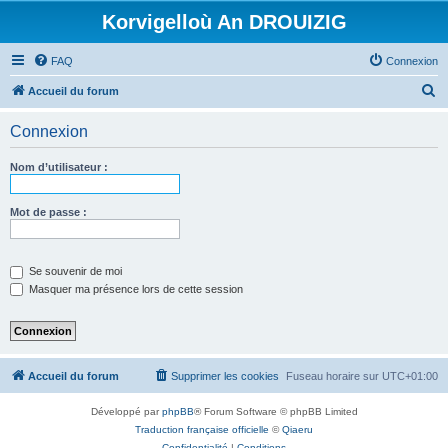
Korvigelloù An DROUIZIG
FAQ
Connexion
R
Accueil du forum
e
Connexion
c
h
Nom d’utilisateur :
e
r
Mot de passe :
c
h
Se souvenir de moi
e
Masquer ma présence lors de cette session
r
Accueil du forum
Supprimer les cookies
Fuseau horaire sur
UTC+01:00
Développé par
phpBB
® Forum Software © phpBB Limited
Traduction française officielle
©
Qiaeru
Confidentialité
|
Conditions