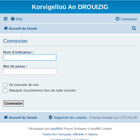
Korvigelloù An DROUIZIG
FAQ
Connexion
R
Accueil du forum
e
Connexion
c
h
Nom d’utilisateur :
e
r
Mot de passe :
c
h
Se souvenir de moi
e
Masquer ma présence lors de cette session
r
Accueil du forum
Supprimer les cookies
Fuseau horaire sur
UTC+01:00
Développé par
phpBB
® Forum Software © phpBB Limited
Traduction française officielle
©
Qiaeru
Confidentialité
|
Conditions