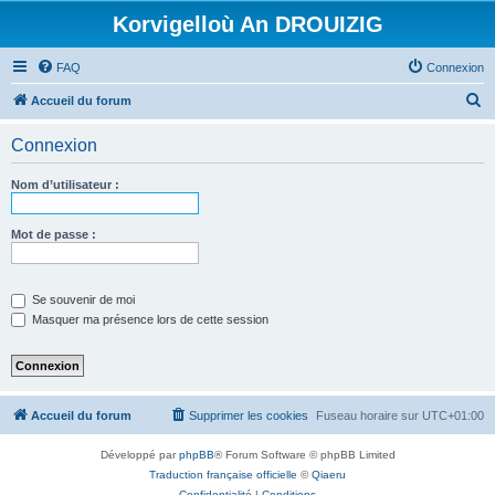
Korvigelloù An DROUIZIG
FAQ
Connexion
R
Accueil du forum
e
Connexion
c
h
Nom d’utilisateur :
e
r
Mot de passe :
c
h
Se souvenir de moi
e
Masquer ma présence lors de cette session
r
Accueil du forum
Supprimer les cookies
Fuseau horaire sur
UTC+01:00
Développé par
phpBB
® Forum Software © phpBB Limited
Traduction française officielle
©
Qiaeru
Confidentialité
|
Conditions