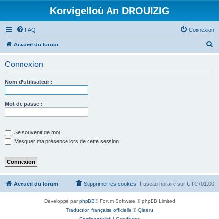
Korvigelloù An DROUIZIG
FAQ
Connexion
R
Accueil du forum
e
Connexion
c
h
Nom d’utilisateur :
e
r
Mot de passe :
c
h
Se souvenir de moi
e
Masquer ma présence lors de cette session
r
Accueil du forum
Supprimer les cookies
Fuseau horaire sur
UTC+01:00
Développé par
phpBB
® Forum Software © phpBB Limited
Traduction française officielle
©
Qiaeru
Confidentialité
|
Conditions