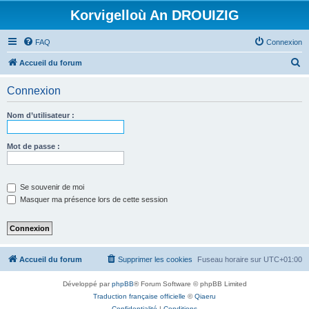
Korvigelloù An DROUIZIG
FAQ
Connexion
R
Accueil du forum
e
Connexion
c
h
Nom d’utilisateur :
e
r
Mot de passe :
c
h
Se souvenir de moi
e
Masquer ma présence lors de cette session
r
Accueil du forum
Supprimer les cookies
Fuseau horaire sur
UTC+01:00
Développé par
phpBB
® Forum Software © phpBB Limited
Traduction française officielle
©
Qiaeru
Confidentialité
|
Conditions