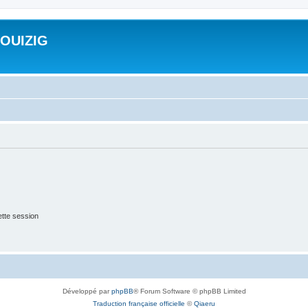
ROUIZIG
tte session
Développé par
phpBB
® Forum Software © phpBB Limited
Traduction française officielle
©
Qiaeru