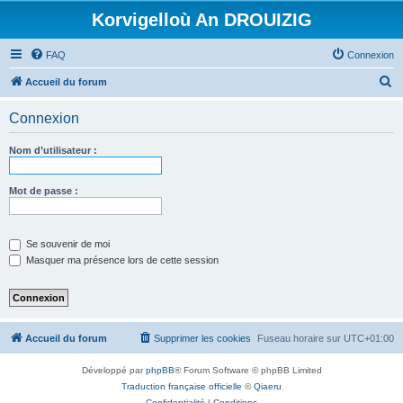
Korvigelloù An DROUIZIG
FAQ
Connexion
R
Accueil du forum
e
Connexion
c
h
Nom d’utilisateur :
e
r
Mot de passe :
c
h
Se souvenir de moi
e
Masquer ma présence lors de cette session
r
Accueil du forum
Supprimer les cookies
Fuseau horaire sur
UTC+01:00
Développé par
phpBB
® Forum Software © phpBB Limited
Traduction française officielle
©
Qiaeru
Confidentialité
|
Conditions