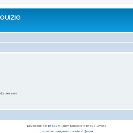
ROUIZIG
tte session
Développé par
phpBB
® Forum Software © phpBB Limited
Traduction française officielle
©
Qiaeru