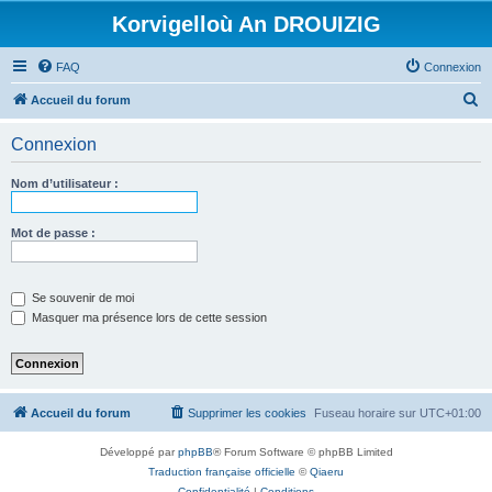
Korvigelloù An DROUIZIG
FAQ
Connexion
R
Accueil du forum
e
Connexion
c
h
Nom d’utilisateur :
e
r
Mot de passe :
c
h
Se souvenir de moi
e
Masquer ma présence lors de cette session
r
Accueil du forum
Supprimer les cookies
Fuseau horaire sur
UTC+01:00
Développé par
phpBB
® Forum Software © phpBB Limited
Traduction française officielle
©
Qiaeru
Confidentialité
|
Conditions