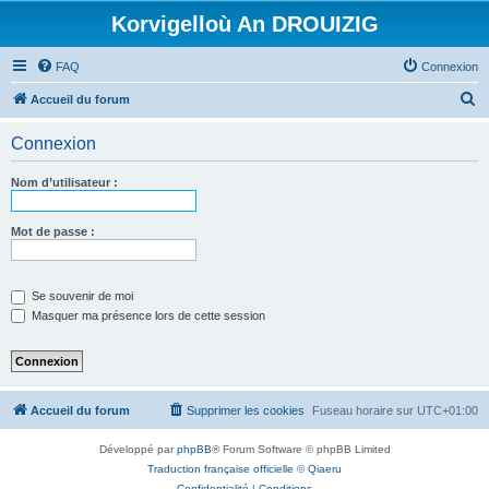
Korvigelloù An DROUIZIG
FAQ
Connexion
R
Accueil du forum
e
Connexion
c
h
Nom d’utilisateur :
e
r
Mot de passe :
c
h
Se souvenir de moi
e
Masquer ma présence lors de cette session
r
Accueil du forum
Supprimer les cookies
Fuseau horaire sur
UTC+01:00
Développé par
phpBB
® Forum Software © phpBB Limited
Traduction française officielle
©
Qiaeru
Confidentialité
|
Conditions