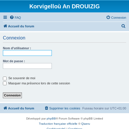
Korvigelloù An DROUIZIG
FAQ
Connexion
R
Accueil du forum
e
Connexion
c
h
Nom d’utilisateur :
e
r
Mot de passe :
c
h
Se souvenir de moi
e
Masquer ma présence lors de cette session
r
Accueil du forum
Supprimer les cookies
Fuseau horaire sur
UTC+01:00
Développé par
phpBB
® Forum Software © phpBB Limited
Traduction française officielle
©
Qiaeru
Confidentialité
|
Conditions